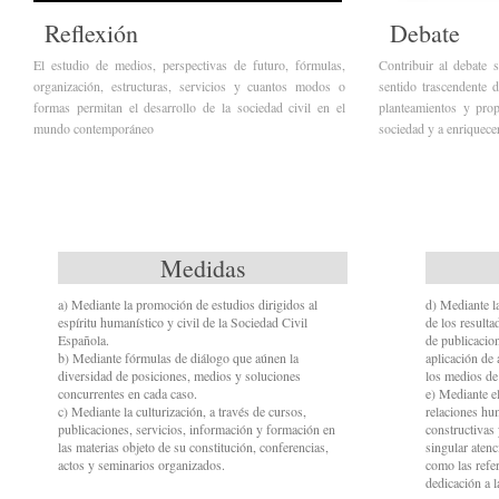
Reflexión
Debate
El estudio de medios, perspectivas de futuro, fórmulas,
Contribuir al debate 
organización, estructuras, servicios y cuantos modos o
sentido trascendente 
formas permitan el desarrollo de la sociedad civil en el
planteamientos y pro
mundo contemporáneo
sociedad y a enriquecer
Medidas
a) Mediante la promoción de estudios dirigidos al
d) Mediante la
espíritu humanístico y civil de la Sociedad Civil
de los resulta
Española.
de publicacio
b) Mediante fórmulas de diálogo que aúnen la
aplicación de 
diversidad de posiciones, medios y soluciones
los medios de 
concurrentes en cada caso.
e) Mediante e
c) Mediante la culturización, a través de cursos,
relaciones hu
publicaciones, servicios, información y formación en
constructivas 
las materias objeto de su constitución, conferencias,
singular atenc
actos y seminarios organizados.
como las refer
dedicación a 