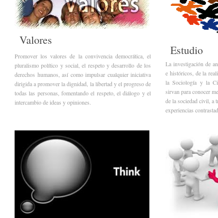
Valores
Estudio
Promover los valores de la convivencia democrática, el
La investigación de a
pluralismo político y social, el respeto y desarrollo de los
e históricos, de la re
derechos humanos, así como impulsar cualquier iniciativa
la Sociología y la Ci
dirigida a promover la dignidad, la libertad y el progreso de
sirvan para conocer me
todas las personas, fomentando el respeto, el diálogo y el
de la sociedad civil, a 
intercambio de ideas y opiniones.
experiencias contrastad