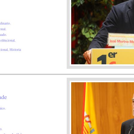
dinario.
onal.
nado.
stitucional.
ional, Historia
ade
ico.
o.