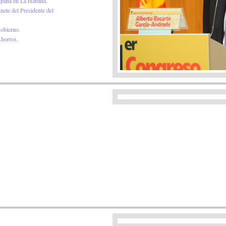
spaña en La Habana.
nete del Presidente del
obierno.
Ahorros.