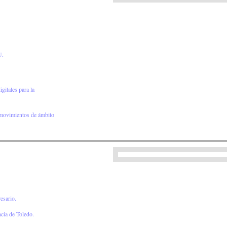
U.
gitales para la
movimientos de ámbito
esario.
ncia de Toledo.