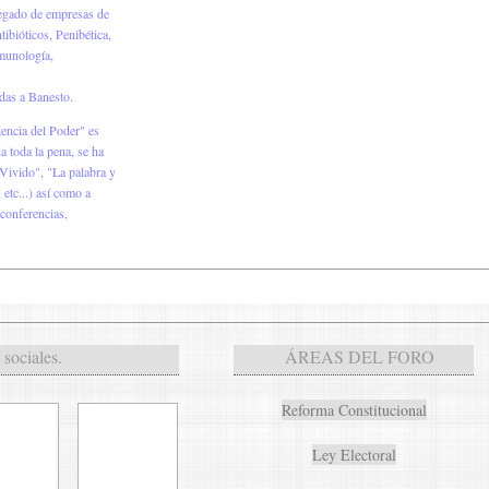
egado de empresas de
ibióticos, Penibética,
nmunología,
das a Banesto.
iencia del Poder" es
 toda la pena, se ha
 Vivido", "La palabra y
etc...) así como a
 conferencias,
sociales.
ÁREAS DEL FORO
Reforma Constitucional
Ley Electoral